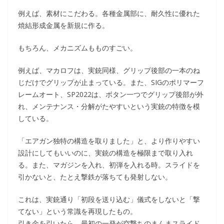
例えば、素材にこだわる。各種金属部に、耐久性に優れた
焼結形成金属を新規に作る。
もちろん、メカニズムもものすごい。
例えば、マカロフは、実銃同様、グリップ後部の一本のね
じだけでグリップが止まっている。また、SIGのポリマーフ
レームオート、SP2022は、ボタン一つでグリップ後部が外
れ、メンテナンス・分解がたやすいという実銃の特徴を模
している。
「エアガン独特の構造を取りました」と、より作りやすい
設計にしてもいいのに、実銃の構造を極限まで取り入れ
る。また、マガジンを入れ、初弾を入れる時。スライドを
引かないと、たとえ撃鉄が落ちても発射しない。
これは、実銃通り「初段を送り込む」儀式をしないと「撃
てない」という常識を再現したもの。
引き金を引いたら、最初の一発が空撃ちのまんまスライド