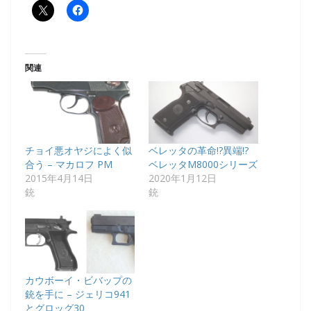
関連
チョイ悪オヤジによく似
ベレッタの革命!?異端!?
合う – マカロフ PM
ベレッタM8000シリーズ
2015年4月14日
2020年1月12日
銃
銃
カウボーイ・ビバップの
銃を手に – ジェリコ941
とグロッグ30