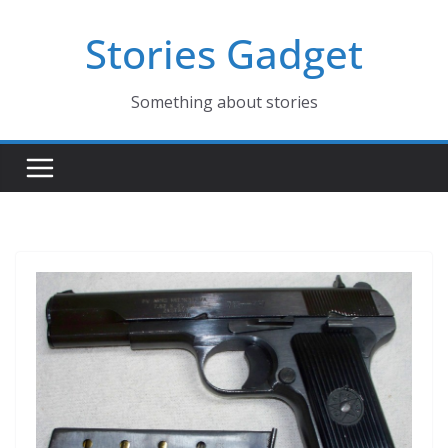
コ
Stories Gadget
ン
テ
ン
Something about stories
ツ
へ
ス
キ
ッ
プ