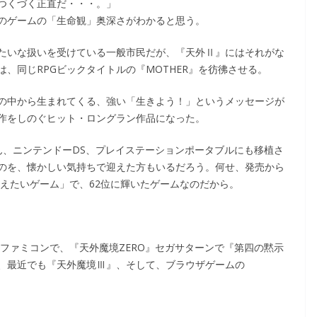
つくづく正直だ・・・。」
のゲームの「生命観」奥深さがわかると思う。
たいな扱いを受けている一般市民だが、『天外Ⅱ』にはそれがな
、同じRPGビックタイトルの『MOTHER』を彷彿させる。
の中から生まれてくる、強い「生きよう！」というメッセージが
作をしのぐヒット・ロングラン作品になった。
ん、ニンテンドーDS、プレイステーションポータブルにも移植さ
のを、懐かしい気持ちで迎えた方もいるだろう。何せ、発売から
伝えたいゲーム」で、62位に輝いたゲームなのだから。
ファミコンで、『天外魔境ZERO』セガサターンで『第四の黙示
、最近でも『天外魔境Ⅲ』、そして、ブラウザゲームの