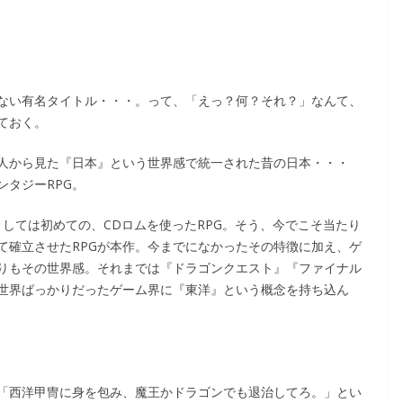
ない有名タイトル・・・。って、「えっ？何？それ？」なんて、
ておく。
人から見た『日本』という世界感で統一された昔の日本・・・
タジーRPG。
としては初めての、CDロムを使ったRPG。そう、今でこそ当たり
て確立させたRPGが本作。今までになかったその特徴に加え、ゲ
りもその世界感。それまでは『ドラゴンクエスト』『ファイナル
の世界ばっかりだったゲーム界に『東洋』という概念を持ち込ん
「西洋甲冑に身を包み、魔王かドラゴンでも退治してろ。」とい