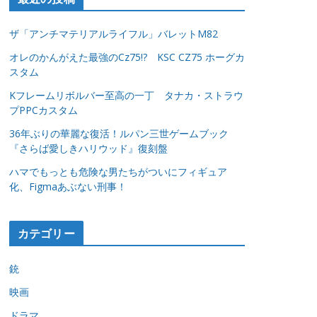
ザ「アンチマテリアルライフル」バレットM82
オレのかんがえた最強のCz75!? KSC CZ75 ホーグカ
スタム
Kフレームリボルバー至高の一丁 タナカ・ストラウ
プPPCカスタム
36年ぶりの華麗な復活！ルパン三世ゲームブック
『さらば愛しきハリウッド』復刻盤
ハマでもっとも危険な男たちがついにフィギュア
化、Figmaあぶない刑事！
カテゴリー
銃
映画
ドラマ