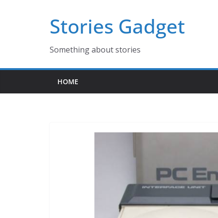
コ
Stories Gadget
ン
テ
ン
Something about stories
ツ
へ
HOME
ス
キ
ッ
プ