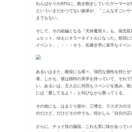
わんばかりのRPGに、飽き飽きしていたゲーマーが飛
といういまだかつてない媒体が、「こんなすごいゲ
までもない。
そして、その続編となる『天外魔境Ⅱ』も、発売延
ュヒット、ゆえにキラータイトルになった。前回に
イベント。」・・・そう、矢継ぎ早に派手なイベン
あるいはまた、敵役にも様々、強烈な個性を持たせ
者。しかも、彼は独特の美学を持っていて、それで
い。あるいは、主人公に何回もリベンジを挑み、敗
には「愛してるよ！」と叫びながら襲ってくる。
その他にも、はまぐり姫や、三博士、ラスボスのヨ
のだけど、だけどその中でも、何かしら「自分の正
さらに、チョイ役の脇役。これも実に味があってい