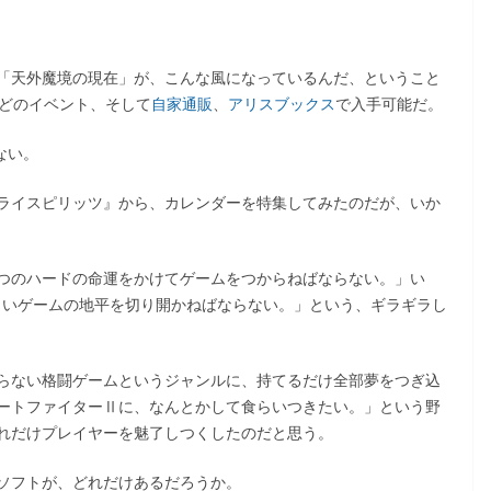
「天外魔境の現在」が、こんな風になっているんだ、ということ
などのイベント、そして
自家通販
、
アリスブックス
で入手可能だ。
ない。
ライスピリッツ』から、カレンダーを特集してみたのだが、いか
つのハードの命運をかけてゲームをつからねばならない。」い
しいゲームの地平を切り開かねばならない。」という、ギラギラし
らない格闘ゲームというジャンルに、持てるだけ全部夢をつぎ込
ートファイターⅡに、なんとかして食らいつきたい。」という野
れだけプレイヤーを魅了しつくしたのだと思う。
ソフトが、どれだけあるだろうか。