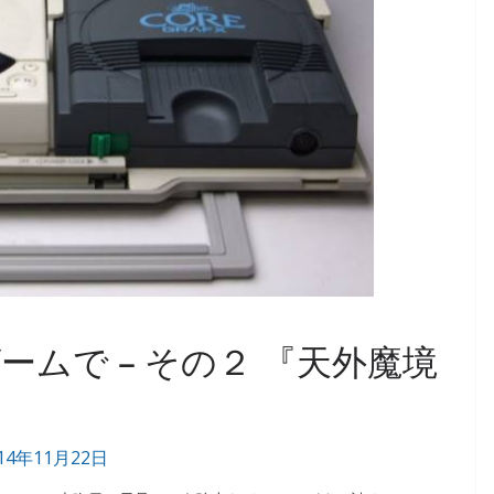
ムで – その２ 『天外魔境
14年11月22日