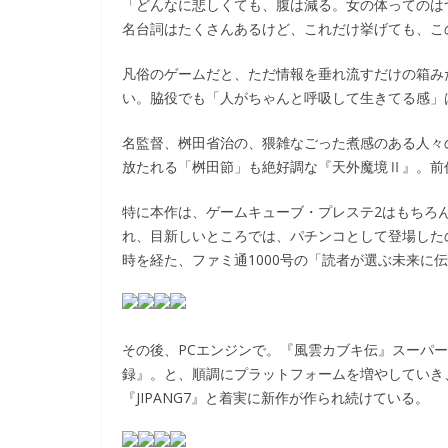
「どんなに悲しくても、腹は減る。女の体ってのは
名台詞はたくさんあるけど、これだけ挙げても、こ
凡俗のゲームだと、ただ情報を垂れ流すだけの箱み
い。脇役でも「人がちゃんと呼吸して生きてる感」は
名監督、桝田省治の、猥雑なごった煮感のある人々
放たれる「桝田節」も絶好調な『天外魔境Ⅱ』。前
特に本作は、ゲームキューブ・プレステ2はもちろ
れ、目新しいところでは、パチンコとして登場した
時を経た、ファミ通1000号の「読者が選ぶ未来に
その後、PCエンジンで。『風雲カブキ伝』スーパー
録』。と、順調にプラットフォームを増やしていき
『JIPANG7』と着実に新作が作られ続けている。