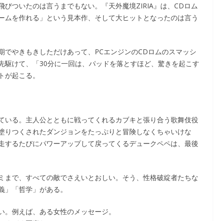
びついたのは言うまでもない。『天外魔境ZIRIA』は、CDロム
ームを作れる」という見本作、そして大ヒットとなったのは言う
期でやきもきしただけあって、PCエンジンのCDロムのスマッシ
先駆けて、「30分に一回は、パッドを落とすほど、驚きを起こす
トが起こる。
ている。主人公とともに戦ってくれるカブキと張り合う歌舞伎役
塗りつくされたダンジョンをたっぷりと冒険しなくちゃいけな
走するたびにパワーアップして戻ってくるデュークペペは、最後
ミまで、すべての敵でさえいとおしい。そう、性格破綻者たちな
義」「哲学」がある。
い。例えば、ある女性のメッセージ。