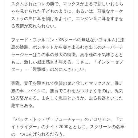
スタムされたコレの前で、マックスがまるで新しいおもち
ゃを見せられた子どものように。あるいは、荘厳なオーケ
ストラの曲に耳を傾けるように、エンジン音に耳をすませ
る表情が忘れられない。
フォード・ファルコン・XBクーペの無駄ないフォルムに漆
黒の塗装。ボンネットから突き出るむき出しのスーパーチ
ャージャーはこの車の最大の特徴。ある種の不気味さとと
もに、激しい威圧感さえ与える。まさに、「インターセプ
ター」＝「迎撃機」の名にふさわしい。
実際、妻子を殺されて復讐の鬼と化したマックスが、暴走
族の車、バイクに、無言でこれをぶつけまくるのは、鬼気
迫る姿がある。まさしく魚雷というか、走る兵器といった
趣すらある。
『バック・トゥ・ザ・フューチャー』のデロリアン、『ナ
イトライダー』のナイト2000とともに、スクリーンの名車
の一つにあげられるだろう。