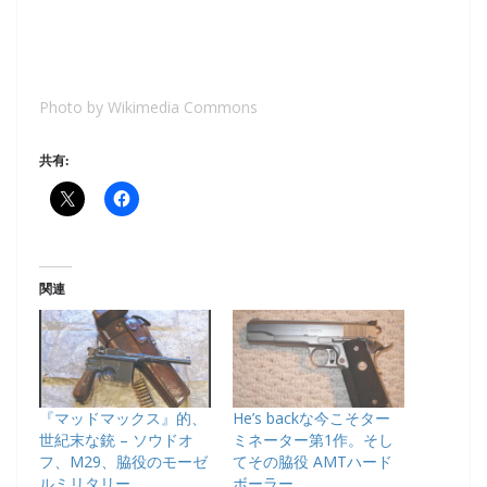
Photo by
Wikimedia Commons
共有:
関連
『マッドマックス』的、
He’s backな今こそター
世紀末な銃 – ソウドオ
ミネーター第1作。そし
フ、M29、脇役のモーゼ
てその脇役 AMTハード
ルミリタリー
ボーラー