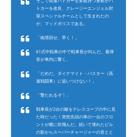
そこで高速パトカーを多数持つ警察がパ
トカーを改良、クレージーエンジェル対
策スペシァルチームとして生まれたの
が、マッドポリスである。
「砲塔回せ、早く！」
61式中戦車の中で戦車長が叫んだ。着弾
音が車内に響く。
「だめだ、ダイナマイト・バスター（高
速戦闘車）に追いつけない！」
「撃たれるぞ！」
戦車長が2台の敵をテレスコープの中に見
た時だった！突然先頭の車の一台のフロ
ントが横に吹飛んだ。続いて壊れたビル
の影からスーパーチャージャーの音とと