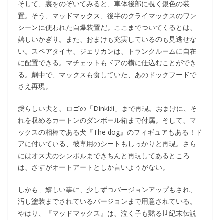
そして、裏をのぞいてみると、車体後部に覗く銀色の装
置。そう、マッドマックス、後半のクライマックスのワン
シーンに使われた自爆装置だ。ここまでついてくるとは、
嬉しいかぎり。また、おまけも充実しているのも見逃せな
い。スペアタイヤ、ジェリカンは、トランクルームに自在
に配置できる。マチェットもドアの横に仕込むことができ
る。劇中で、マックスも食していた、あのドックフードで
さえ再現。
愛らしい犬と、ロゴの「Dinkidi」まで再現。おまけに、そ
れを収めるカートンのダンボール箱まで付属。そして、マ
ックスの相棒である犬『The dog』のフィギュアもある！ド
アに付いている、彼専用のシートもしっかりと再現。さら
にはオス犬のシンボルまできちんと再現してあるところ
は、さすがオートアートとしか言いようがない。
しかも、嬉しい事に、少しずつバージョンアップもされ、
汚し塗装までされているバージョンまで用意されている。
やはり、『マッドマックス』は、泣く子も黙る世紀末伝説