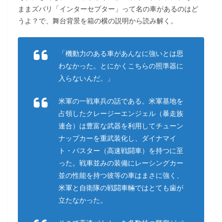
ままズバリ「インターセプター」って名の車があるのはど
うよ？で、舞台背景を箱の横の説明から読み解く。
「機動力のある車があんなに強いとは思
わなかった。とにかくこちらの照準器に
入らないんだ。」
米軍の一戦車兵の話である。米軍基地を
占領したクレージーエンジェル（暴走族
連合）は豊富な武器を利用してチューン
ナップカーを重武装化し、ダイナマイ
ト・バスター（高速戦闘車）を持つに至
った。戦車並みの装備にレーシングカー
並の性能を持つ彼等の車はまさに強く、
米軍と自衛隊の戦闘車輛ではとても歯が
立たなかった。