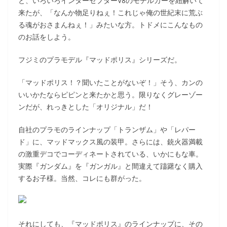
と、いろいろインターセプターV8のモデルカーを紐解いて
来たが、「なんか物足りねぇ！これじゃ俺の世紀末に荒ぶ
る魂がおさまんねぇ！」みたいな方。トドメにこんなもの
のお話をしよう。
フジミのプラモデル『マッドポリス』シリーズだ。
「マッドポリス！？聞いたことがないぞ！」そう、カンの
いいかたならピピンと来たかと思う。限りなくグレーゾー
ンだが、れっきとした「オリジナル」だ！
自社のプラモのラインナップ「トランザム」や「レパー
ド」に、マッドマックス風の装甲。さらには、銃火器満載
の激重デコでコーディネートされている、いかにもな車。
実際『ガンダム』を『ガンガル』と間違えて躊躇なく購入
するお子様。当然、コレにも群がった。
それにしても、『マッドポリス』のラインナップに、その