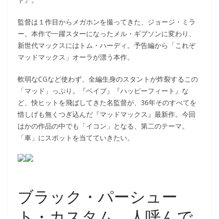
監督は１作目からメガホンを撮ってきた、ジョージ・ミラ
ー。本作で一躍スターになったメル・ギブソンに変わり、
新世代マックスにはトム・ハーディ。予告編から「これぞ
マッドマックス」オーラが漂う本作。
軟弱なCGなど使わず、全編生身のスタントが炸裂するこの
「マッド」っぷり。『ベイブ』『ハッピーフィート』な
ど、快ヒットを飛ばしてきた名監督が、36年そのすべてを
惜しげも無くつぎ込んだ『マッドマックス』最新作。今回
はかの作品の中でも「イコン」となる、第二のテーマ。
「車」にスポットを当てていきたい。
ブラック・パーシュー
ト・カスタム、人呼んで