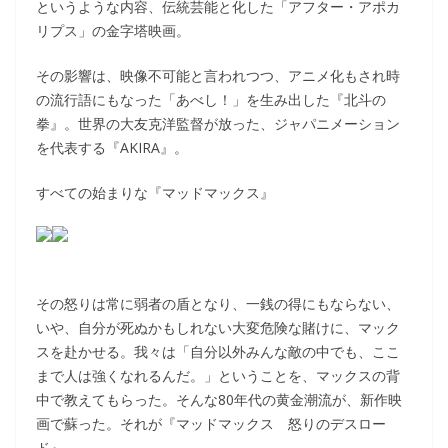
というような内容、伝統芸能と化した「アフター・アポカ
リプス」の金字塔映画。
その影響は、映像不可能と言われつつ、アニメ化もされ時
の流行語にもなった「あべし！」を生み出した『北斗の
拳』。世界の大友克洋監督が放った、ジャパニメーション
を代表する『AKIRA』。
すべての始まりな『マッドマックス』
その怒りは常に弱者の盾となり、一銭の得にもならない、
いや、自分が死ぬかもしれない大変危険な賭けに、マック
スを赴かせる。我々は「自分以外みんな敵の中でも、ここ
まで人は強くなれるんだ。」ということを、マックスの背
中で教えてもらった。そんな80年代の黄金潮流が、新作映
画で蘇った。それが『マッドマックス 怒りのデスロー
ド』。