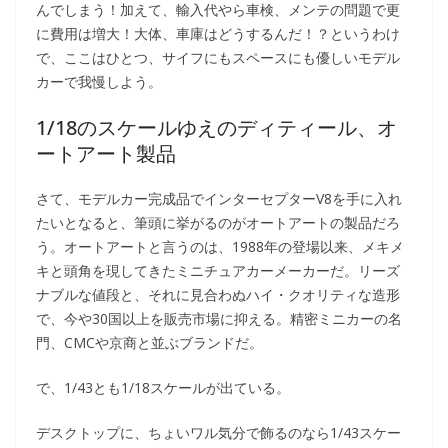
んでしまう！加えて、輸入代やら車検、メンテの問題で更
に費用は増大！大体、車庫はどうするんだ！？というわけ
で、ここはひとつ、サイフにもスペースにも優しいモデル
カーで我慢しよう。
1/18のスケールゆえのディティール、オ
ートアート製品
さて、モデルカー完成品でインターセプターV8を手に入れ
たいとなると、筆頭に挙がるのがオートアートの製品だろ
う。オートアートと言うのは、1988年の登場以来、メキメ
キと頭角を現してきたミニチュアカーメーカーだ。リーズ
ナブルな値段と、それに見合わぬハイ・クオリティな造形
で、今や30国以上を販売市場に抑える。精密ミニカーの名
門、CMCや京商と並ぶブランドだ。
で、1/43とも1/18スケールが出ている。
デスクトップに、ちょいワル気分で飾るのなら1/43スケー