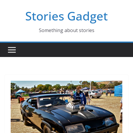
コ
Stories Gadget
ン
テ
ン
Something about stories
ツ
へ
ス
キ
ッ
プ