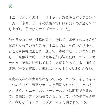
ミニッツというのは、「タミヤ」と双璧をなすラジコンメ
ーカー「京商」が、その技術を惜しげも無くつぎ込んで作
り上げた、手のひらサイズのラジコンだ。
他のラジコンが、価格の高さ、そして、ボディの大きさが
敷居となっているところ、ミニッツは、その小ささゆえ、
どこでも気軽に楽しめ、加えて、本格ホビーラジコンと同
じ、「送信機の舵、アクセルを踏み込んだけ、ラジコンカ
ーの方もそれに比例して動く」方式をとっている。加えて
改造パーツも豊富。と来れば、ヒットしないわけがない。
京商の現在の主力商品になっているミニッツ。そしてもう
一つの売りが、豊富なボディが用意されている、というこ
と。そう、ミニッツのシャーシーの長さは調整できるの
で、自由にボディを換装できる。そして、そのボディの中
に、我らが「インターセプターV8」も含まれている。