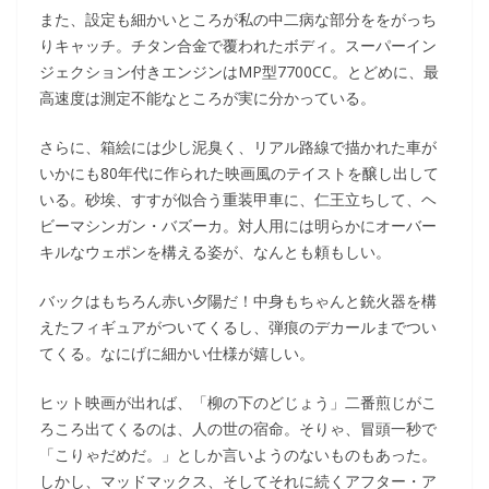
また、設定も細かいところが私の中二病な部分ををがっち
りキャッチ。チタン合金で覆われたボディ。スーパーイン
ジェクション付きエンジンはMP型7700CC。とどめに、最
高速度は測定不能なところが実に分かっている。
さらに、箱絵には少し泥臭く、リアル路線で描かれた車が
いかにも80年代に作られた映画風のテイストを醸し出して
いる。砂埃、すすが似合う重装甲車に、仁王立ちして、ヘ
ビーマシンガン・バズーカ。対人用には明らかにオーバー
キルなウェポンを構える姿が、なんとも頼もしい。
バックはもちろん赤い夕陽だ！中身もちゃんと銃火器を構
えたフィギュアがついてくるし、弾痕のデカールまでつい
てくる。なにげに細かい仕様が嬉しい。
ヒット映画が出れば、「柳の下のどじょう」二番煎じがこ
ろころ出てくるのは、人の世の宿命。そりゃ、冒頭一秒で
「こりゃだめだ。」としか言いようのないものもあった。
しかし、マッドマックス、そしてそれに続くアフター・ア