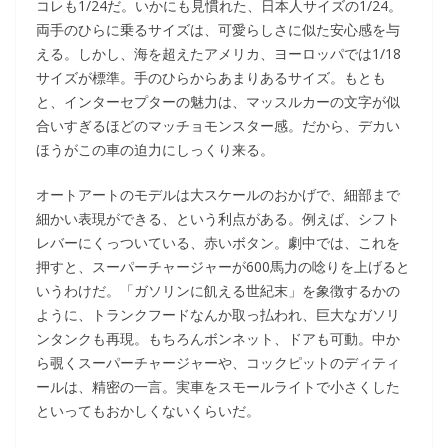
コレも1/24だ。いかにも見慣れた、日本人サイズの1/24。
両手のひらに乗るサイズは、可愛らしさに似た安心感を与
える。しかし、海を超えたアメリカ、ヨーロッパでは1/18
サイズが標準。手のひらからあまりあるサイズ。もとも
と、インターセプターの魅力は、マッスルカーの文字が似
合いすぎるほどのマッチョモンスター感。だから、デカい
ほうがこの車の迫力にしっくり来る。
オートアートのモデルは大スケールのおかげで、細部まで
細かい表現ができる、という利点がある。例えば、シフト
レバーにくっついている、赤いボタン。劇中では、これを
押すと、スーパーチャージャーが600馬力の唸りを上げると
いうわけだ。「ガソリンに飢える世紀末」を象徴するかの
ように、トランクフードなんか取っ払われ、巨大なガソリ
ンタンクも再現。もちろんボンネット、ドアも可動。中か
ら覗くスーパーチャージャーや、コックピットのディティ
ールは、精密の一言。実車をスモールライトで小さくした
といってもおかしくないくらいだ。