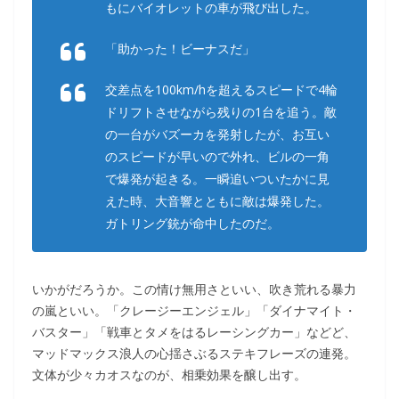
もにバイオレットの車が飛び出した。
「助かった！ビーナスだ」
交差点を100km/hを超えるスピードで4輪
ドリフトさせながら残りの1台を追う。敵
の一台がバズーカを発射したが、お互い
のスピードが早いので外れ、ビルの一角
で爆発が起きる。一瞬追いついたかに見
えた時、大音響とともに敵は爆発した。
ガトリング銃が命中したのだ。
いかがだろうか。この情け無用さといい、吹き荒れる暴力
の嵐といい。「クレージーエンジェル」「ダイナマイト・
バスター」「戦車とタメをはるレーシングカー」などど、
マッドマックス浪人の心揺さぶるステキフレーズの連発。
文体が少々カオスなのが、相乗効果を醸し出す。