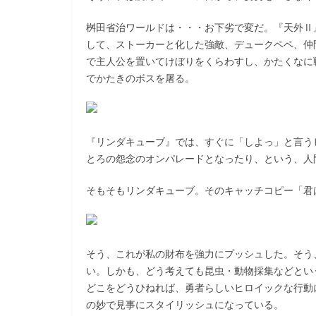
桝田省治ワールドは・・・お下劣で変だ。『天外Ⅱ
して、ストーカーと化した強敵、デュークペペ、仲
で主人公を置いてけぼりをくらわすし、かたくなに
でかたきのボスを屠る。
『リンダキューブ』では、すぐに「しよっ」と言う
とろの怨念のオンパレードとなったり、という、人
そもそもリンダキューブ。そのキャッチコピー「君
そう、これが私の財布を強力にプッシュした。そう
い。しかも、どう考えても昆虫・動物採集などとい
どこをどうひねれば、勇者らしいヒロイックな行動
の妙で見事にスタイリッシュになっている。