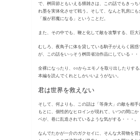
で、桝田節ともいえる猥雑さは、この話でもきっち
れ墨を実体化させて戦う。そして、なんと乳房にも
「服が邪魔になる」ということだ。
また、その中でも、鞭と化して敵を攻撃する、巨大
むしろ、夜鳥子に体を貸している駒子がえらく困惑
が、この話をいっそう桝田省治作品にしている・・
全裸になったり、○○からエモノを取り出したりする
本編を読んでくれとしかいいようがない。
君は世界を救えない
そして、何よりも、この話は「等身大」の敵を相手
もとに、個性的なヒロインが現れて、いつの間にか
ベが、巷に乱造されているような気がする・・・
なんでたかが一介のガクセイに、そんな大荷物を背