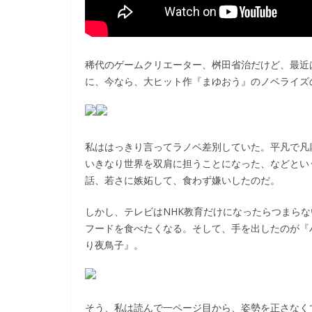
稀代のゲームクリエーター、桝田省治だけど、最近
に、今なら、大ヒット作『まゆおう』のノベライズ
私ははっきり言ってラノベ差別していた。平凡で凡
いきなり世界を双肩に担うことになった、などとい
話、若さに嫉妬して、食わず嫌いしたのだ。
しかし、テレビはNHK教育だけになったらつまら
フードを食べたくなる。そして、手を出したのが『
り夜鳥子』。
そう、私は読んで一ページ目から、姿勢を正さなく