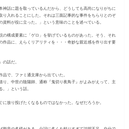
本神話に題を取っているんだから、どうしても高尚になりがちに
取り入れることにした。それは三面記事的な事件をちらりとのぞ
の資料が役に立った。」という意味のことを述べている。
説の構成要素に「ゲロ」を挙げているものがあった。そう、それ
の作品に、えらくリアリティを・・・奇妙な親近感を作り出す要
』の話だ。
作品で、ファミ通文庫から出ていた。
借り、中世の陰陽師、通称『鬼切り夜鳥子』がよみがえって、主
る。」という話。
ぐに放り投げたくなるものではなかった。なぜだろうか。
ば擬音の多様がある。台詞に多くを頼りすぎて説明不足。自分で