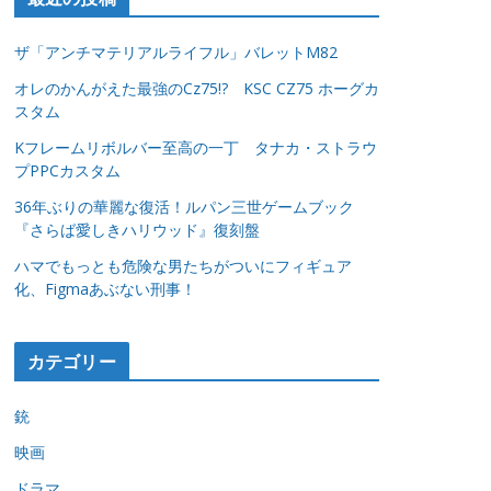
ザ「アンチマテリアルライフル」バレットM82
オレのかんがえた最強のCz75!? KSC CZ75 ホーグカ
スタム
Kフレームリボルバー至高の一丁 タナカ・ストラウ
プPPCカスタム
36年ぶりの華麗な復活！ルパン三世ゲームブック
『さらば愛しきハリウッド』復刻盤
ハマでもっとも危険な男たちがついにフィギュア
化、Figmaあぶない刑事！
カテゴリー
銃
映画
ドラマ