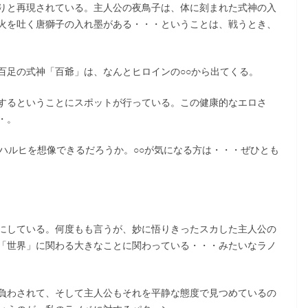
りと再現されている。主人公の夜鳥子は、体に刻まれた式神の入
火を吐く唐獅子の入れ墨がある・・・ということは、戦うとき、
百足の式神「百爺」は、なんとヒロインの○○から出てくる。
するということにスポットが行っている。この健康的なエロさ
・。
ハルヒを想像できるだろうか。○○が気になる方は・・・ぜひとも
にしている。何度もも言うが、妙に悟りきったスカした主人公の
「世界」に関わる大きなことに関わっている・・・みたいなラノ
。
負わされて、そして主人公もそれを平静な態度で見つめているの