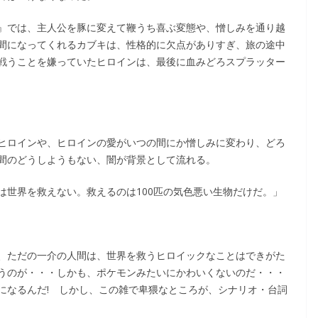
』では、主人公を豚に変えて鞭うち喜ぶ変態や、憎しみを通り越
間になってくれるカブキは、性格的に欠点がありすぎ、旅の途中
戦うことを嫌っていたヒロインは、最後に血みどろスプラッター
ヒロインや、ヒロインの愛がいつの間にか憎しみに変わり、どろ
間のどうしようもない、闇が背景として流れる。
は世界を救えない。救えるのは100匹の気色悪い生物だけだ。」
、ただの一介の人間は、世界を救うヒロイックなことはできがた
うのが・・・しかも、ポケモンみたいにかわいくないのだ・・・
になるんだ! しかし、この雑で卑猥なところが、シナリオ・台詞