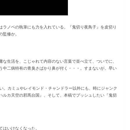
はラノベの執筆にも力を入れている。『鬼切り夜鳥子』を皮切り
の監修か。
庸な生活を、こじゃれて内容のない言葉で並べ立て、ついでに、
う中二病特有の青臭さばかり鼻が付く・・・。すまないが。早い
ない。カミュやレイモンド・チャンドラー以外にも、時にジャンク
ハルカ天空の邪馬台国』、そして、本稿でプッシュしたい『鬼切
てはいけなくなった。