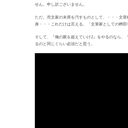
せん。申し訳ございません。
ただ。売文家の末席を汚すものとして、・・・文章
身・・・これだけは言える。「文筆家としての桝田
そして、『俺の屍を超えていけ2』をやるのなら、
るのと同じぐらい必須だと思う。