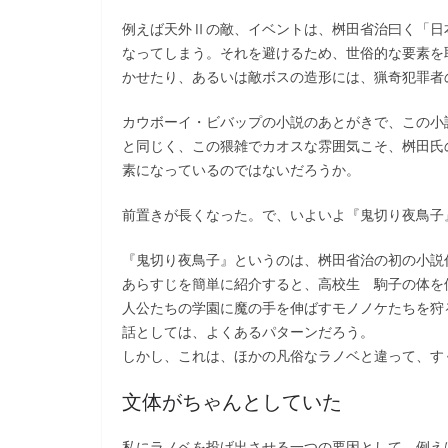
例えば天外Ⅱの敵、イベントは、桝田省治曰く「日
なってしまう。それを避けるため、世俗的な要素を
かせたり、あるいは敵ボスの造形には、猟奇犯罪者
カウボーイ・ビバップの小説のあとがきで、この小
と同じく、この猥雑でカオスな雰囲気こそ、桝田氏
素になっているのではないだろうか。
前置きが長くなった。で、いよいよ『鬼切り夜鳥子
『鬼切り夜鳥子』というのは、桝田省治の初の小説
あらすじを簡単に紹介すると、高校生 駒子の体を
人公たちの学園に魔の手を伸ばすモノノケたちを狩
話としては、よくあるパターンだろう。
しかし、これは、ほかの凡俗なラノベと違って、す
文体がちゃんとしていた
私にラノベを投げ出させる一つの要因として、例え