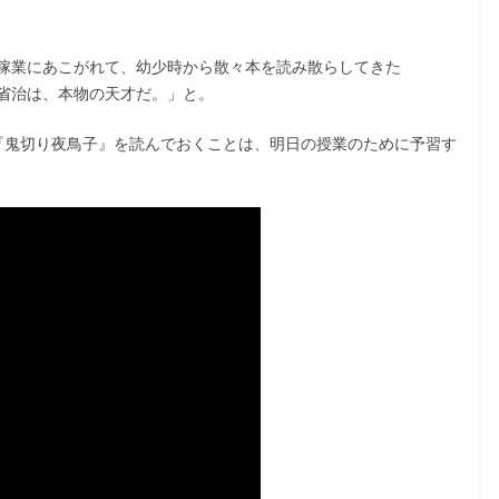
稼業にあこがれて、幼少時から散々本を読み散らしてきた
省治は、本物の天才だ。」と。
『鬼切り夜鳥子』を読んでおくことは、明日の授業のために予習す