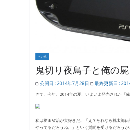
その他
鬼切り夜鳥子と俺の屍
公開日 :
2014年7月28日
最終更新日 :
20
さて、今年、2014年の夏、いよいよ発売された『
私は桝田省治が大好きだ。「え？それなら桃太郎伝
やってるだろうね。」という質問を受けるだろうが