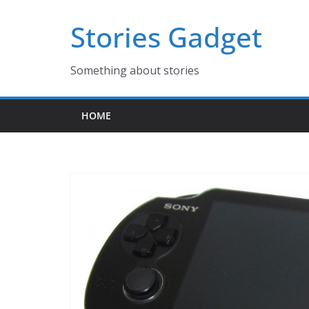
コ
Stories Gadget
ン
テ
ン
Something about stories
ツ
へ
HOME
ス
キ
ッ
プ