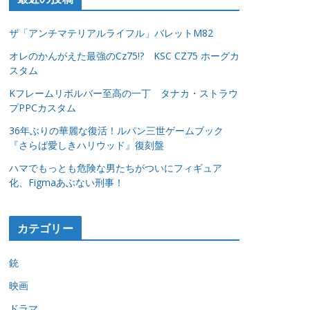
ザ「アンチマテリアルライフル」バレットM82
オレのかんがえた最強のCz75!? KSC CZ75 ホーグカ
スタム
Kフレームリボルバー至高の一丁 タナカ・ストラウ
プPPCカスタム
36年ぶりの華麗な復活！ルパン三世ゲームブック
『さらば愛しきハリウッド』復刻盤
ハマでもっとも危険な男たちがついにフィギュア
化、Figmaあぶない刑事！
カテゴリー
銃
映画
ドラマ