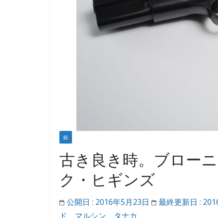
銃
古き良き時。ブロー
ク・ヒギンズ
公開日 :
2016年5月23日
最終更新日 :
20
ド
、
マルシン
、
タナカ