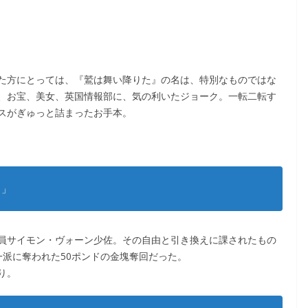
た方にとっては、『鷲は舞い降りた』の名は、特別なものではな
、お宝、美女、英国情報部に、気の利いたジョーク。一転二転す
スがぎゅっと詰まったお手本。
！」
員サイモン・ヴォーン少佐。その自由と引き換えに課されたもの
一派に奪われた50ポンドの金塊奪回だった。
り。