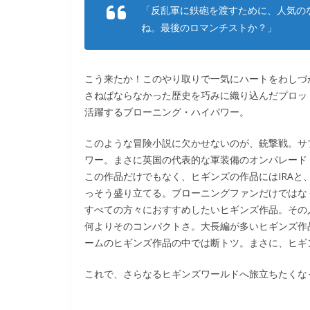
「反乱軍に鉄砲を渡すために、人気の
ね。最後のロマンチストか？」
こう来たか！このやり取りで一気にハートをわしづ
さねばならなかった歴史を巧みに織り込んだプロッ
活躍するブローニング・ハイパワー。
このような冒険小説に欠かせないのが、銃撃戦。サ
ワー。まさに英国の代表的な軍装備のオンパレード
この作品だけでもなく、ヒギンズの作品にはIRA
っそう盛り立てる。ブローニングファンだけではな
すべての方々におすすめしたいヒギンズ作品。その
何よりそのコンパクトさ。大長編が多いヒギンズ作
ームのヒギンズ作品の中では断トツ。まさに、ヒギ
これで、さらなるヒギンズワールドへ旅立ちたくな