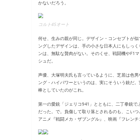
かないだろう。
コルト45オート
何せ、生みの親が同じ。デザイン・コンセプトが似
ングしたデザインは、手の小さな日本人にもしっく
ンは、無駄な贅肉がない。そのくせ、戦闘機やF1
シュだ。
声優、大塚明夫氏も言っているように、芝居は色男
ング・ハイパワーというのは、実にそういう銃だ。
棒としていたのがこれ。
第一の愛銃「ジェリコ941」とともに、二丁拳銃
だった。で。負傷して取り落とされるのも、こいつ
アニメ『戦闘メカ・ザブングル』、映画『フレンチ