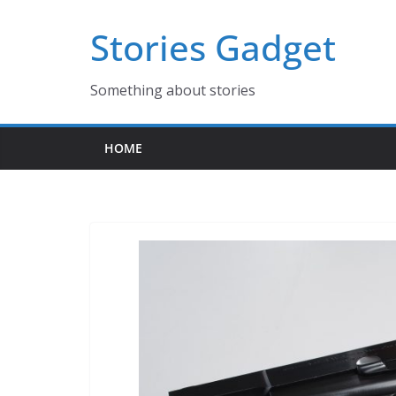
コ
Stories Gadget
ン
テ
ン
Something about stories
ツ
へ
HOME
ス
キ
ッ
プ