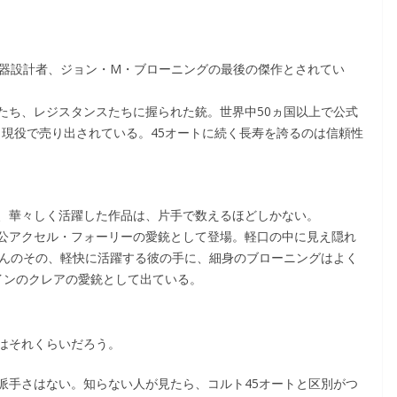
銃器設計者、ジョン・M・ブローニングの最後の傑作とされてい
たち、レジスタンスたちに握られた銃。世界中50ヵ国以上で公式
、現役で売り出されている。45オートに続く長寿を誇るのは信頼性
、華々しく活躍した作品は、片手で数えるほどしかない。
公アクセル・フォーリーの愛銃として登場。軽口の中に見え隠れ
なんのその、軽快に活躍する彼の手に、細身のブローニングはよく
インのクレアの愛銃として出ている。
はそれくらいだろう。
派手さはない。知らない人が見たら、コルト45オートと区別がつ