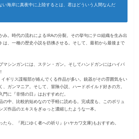
ない海岸に真夜中に上陸するとは、君はどういう人間なんだ
かみ。時代の流れによるIRAの分裂。その挙句にテロ組織を生み出
トは、一種の歴史小説を彷彿させる。そして、最初から最後まで
ブマシンガンには、ステン・ガン。そしてハンドガンにはハイパ
！
と、イギリス諜報部が絡んでくる作品が多い。銃器がその雰囲気をい
く、ガンマニア。そして、冒険小説、ハードボイルド好きの方。
入門に『非情の日』はおすすめだ。
品の中、比較的短めなので手軽に読める。完成度も、このボリュ
ンズ作品のエキスをぎゅっと濃縮したような一本。
ったら、『死にゆく者への祈り』(ハヤカワ文庫)もおすすめ。