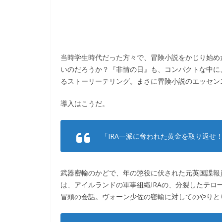
当時学生時代だった方々で、冒険小説をかじり始め
いのだろうか？『非情の日』も、コンパクトな中に
るストーリーテリング。まさに冒険小説のエッセン
導入はこうだ。
「IRA一派に奪われた黄金を取り返せ
武器密輸のかどで、年の懲役に伏された元英国諜報
は、アイルランドの軍事組織IRAの、分裂したテロ
冒頭の会話。ヴォーン少佐の密輸に対してのやりと