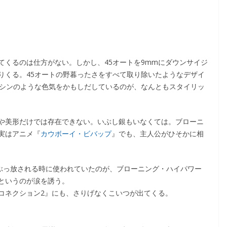
てくるのは仕方がない。しかし、45オートを9mmにダウンサイジ
りくる。45オートの野暮ったさをすべて取り除いたようなデザイ
マシンのような色気をかもしだしているのが、なんともスタイリッ
や美形だけでは存在できない。いぶし銀もいなくては。ブローニ
実はアニメ『
カウボーイ・ビバップ
』でも、主人公がひそかに相
でぶっ放される時に使われていたのが、ブローニング・ハイパワー
というのが涙を誘う。
コネクション2』にも、さりげなくこいつが出てくる。