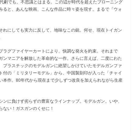
現代劇でも、不思議とはまる。この辺が時代を超えたブローニング
みると、あんな映画、こんな作品に時々姿を現す。まるで『ウォ
それにしても実力に反して、地味なこの銃。何せ、現在トイガン
。
プラグファイヤーカートにより、快調な発火を約束。それまで
ガンマニアを解放した革命的な一作。さらに言えば、二度にわた
、プラスチックのモデルガンに絶望しかけていたモデルガンファ
ト付の「ミリタリーモデル」から、中国製刻印が入った「チャイ
い本作。80年代から現在まで少しずつ改良を加えられながら生産
シンに負けず劣らずの豊富なラインナップ。モデルガン。いや、
らない！ガスガンのくせに！