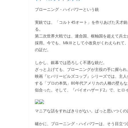
ブローニング・ハイパワーという銃
実銃では、「コルト45オート」を作りあげた天才
る。
第二次世界大戦では、連合国、枢軸国を超えて兵士
採用。今でも、MkⅢとして小改良がくわえられて
の証だ。
しかし、銀幕では恐ろしく不遇な銃だ。
ざっと上げても、ブローニングが主役の手に握られ
映画『ヒバリービルズコップ』シリーズでは、主人
する「プロの本気」80年代アメリカの人種の壁も
似合った。そして、『バイオハザード2』で、ヒロ
マニアな話をすればきりがない。ぱっと思いつくの
確かに、ブローニング・ハイパワーは、そう目立つ