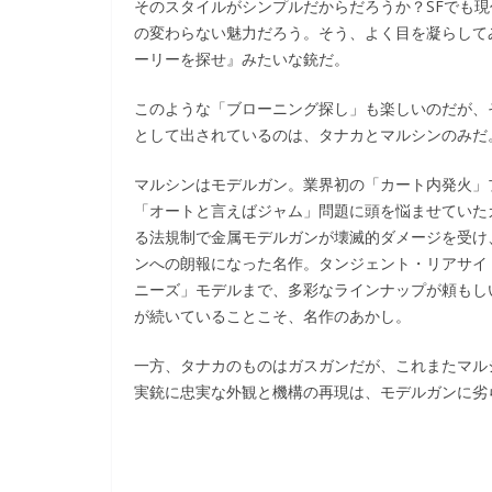
そのスタイルがシンプルだからだろうか？SFでも
の変わらない魅力だろう。そう、よく目を凝らして
ーリーを探せ』みたいな銃だ。
このような「ブローニング探し」も楽しいのだが、
として出されているのは、タナカとマルシンのみだ
マルシンはモデルガン。業界初の「カート内発火」
「オートと言えばジャム」問題に頭を悩ませていた
る法規制で金属モデルガンが壊滅的ダメージを受け
ンへの朗報になった名作。タンジェント・リアサイ
ニーズ」モデルまで、多彩なラインナップが頼もし
が続いていることこそ、名作のあかし。
一方、タナカのものはガスガンだが、これまたマル
実銃に忠実な外観と機構の再現は、モデルガンに劣