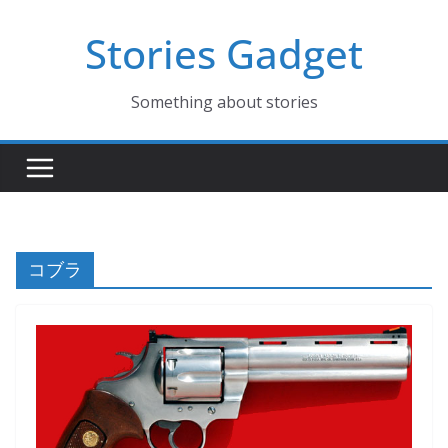
コ
Stories Gadget
ン
テ
ン
Something about stories
ツ
へ
ス
キ
ッ
プ
コブラ