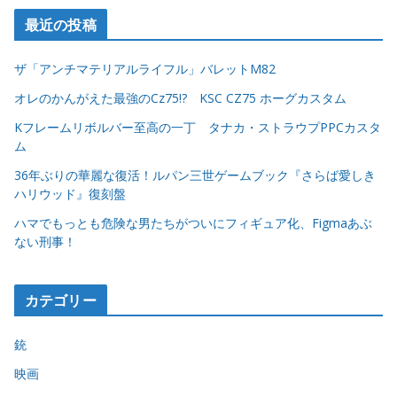
最近の投稿
ザ「アンチマテリアルライフル」バレットM82
オレのかんがえた最強のCz75!? KSC CZ75 ホーグカスタム
Kフレームリボルバー至高の一丁 タナカ・ストラウプPPCカスタ
ム
36年ぶりの華麗な復活！ルパン三世ゲームブック『さらば愛しき
ハリウッド』復刻盤
ハマでもっとも危険な男たちがついにフィギュア化、Figmaあぶ
ない刑事！
カテゴリー
銃
映画