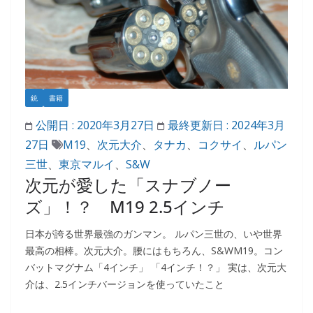
銃
書籍
公開日 :
2020年3月27日
最終更新日 :
2024年3月
27日
M19
、
次元大介
、
タナカ
、
コクサイ
、
ルパン
三世
、
東京マルイ
、
S&W
次元が愛した「スナブノー
ズ」！？ M19 2.5インチ
日本が誇る世界最強のガンマン。 ルパン三世の、いや世界
最高の相棒。次元大介。腰にはもちろん、S&WM19。コン
バットマグナム「4インチ」 「4インチ！？」 実は、次元大
介は、2.5インチバージョンを使っていたこと