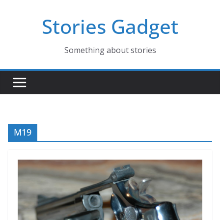
コ
Stories Gadget
ン
テ
ン
Something about stories
ツ
へ
ス
キ
ッ
プ
M19