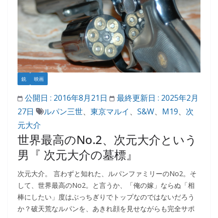
銃
映画
公開日 :
2016年8月21日
最終更新日 :
2025年2月
27日
ルパン三世
、
東京マルイ
、
S&W
、
M19
、
次
元大介
世界最高のNo.2、次元大介という
男『 次元大介の墓標』
次元大介。 言わずと知れた、ルパンファミリーのNo2。そ
して、世界最高のNo2。と言うか、「俺の嫁」ならぬ「相
棒にしたい」度はぶっちぎりでトップなのではないだろう
か？破天荒なルパンを、あきれ顔を見せながらも完全サポ