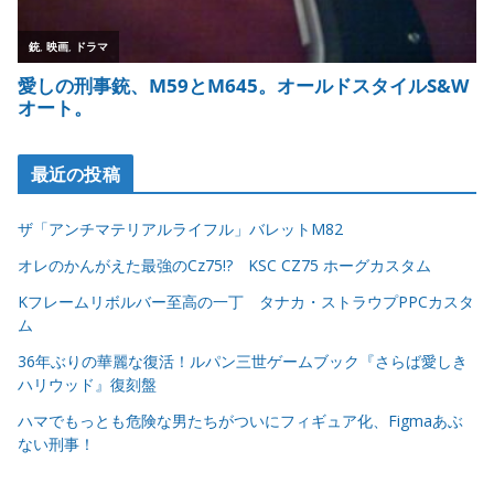
最近の投稿
ザ「アンチマテリアルライフル」バレットM82
オレのかんがえた最強のCz75!? KSC CZ75 ホーグカスタム
Kフレームリボルバー至高の一丁 タナカ・ストラウプPPCカスタ
ム
36年ぶりの華麗な復活！ルパン三世ゲームブック『さらば愛しき
ハリウッド』復刻盤
ハマでもっとも危険な男たちがついにフィギュア化、Figmaあぶ
ない刑事！