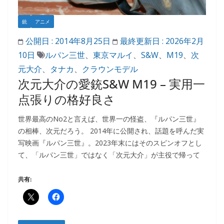
銃
アニメ
公開日 :
2014年8月25日
最終更新日 :
2026年2月
10日
ルパン三世
、
東京マルイ
、
S&W
、
M19
、
次
元大介
、
タナカ
、
クラウンモデル
次元大介の愛銃S&W M19 – 実用一
点張りの格好良さ
世界最高のNo2と言えば、世界一の怪盗、『ルパン三世』
の相棒、次元だろう。 2014年に公開され、話題を呼んだ実
写映画『ルパン三世』。2023年末にはそのスピンオフとし
て、「ルパン三世」ではなく「次元大介」が主役で帰って
共有: