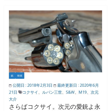
銃
映画
公開日 :
2018年2月3日
最終更新日 :
2020年6月
21日
コクサイ
、
ルパン三世
、
S&W
、
M19
、
次元
大介
さらばコクサイ。次元の愛銃よ永